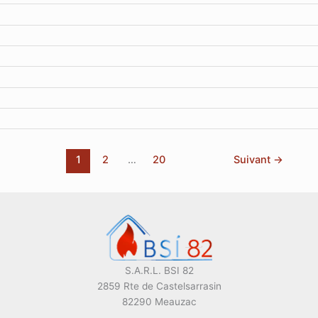
1
2
…
20
Suivant
→
S.A.R.L. BSI 82
2859 Rte de Castelsarrasin
82290 Meauzac